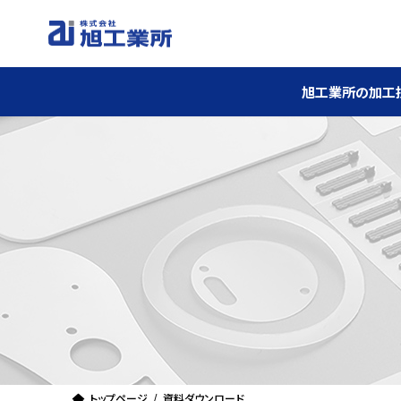
コ
ナ
ン
ビ
テ
ゲ
ン
ー
旭工業所の加工
ツ
シ
へ
ョ
ス
ン
キ
に
ッ
移
プ
動
トップページ
資料ダウンロード