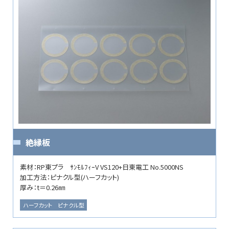
絶縁板
素材：RP東プラ ｻﾝﾓﾙﾌｨｰV VS120+日東電工 No.5000NS
加工方法：ピナクル型(ハーフカット)
厚み：t＝0.26㎜
ハーフカット
ピナクル型