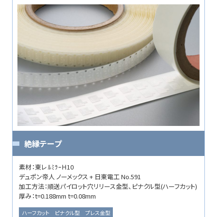
絶縁テープ
素材：東レ ﾙﾐﾗｰＨ10
デュポン帝人 ノーメックス + 日東電工 No.591
加工方法：順送パイロット穴リリース金型、ピナクル型(ハーフカット)
厚み：t=0.188mm t=0.08mm
ハーフカット
ピナクル型
プレス金型