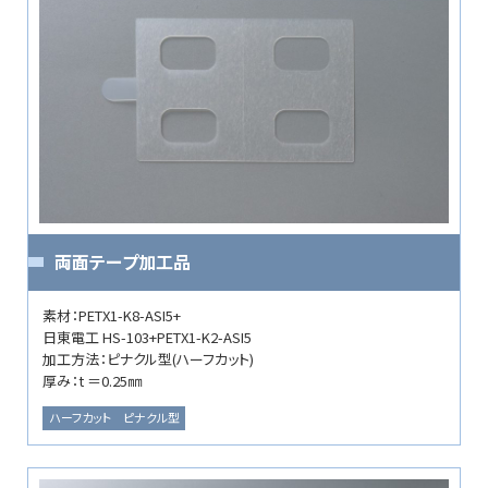
両面テープ加工品
素材：PETX1-K8-ASI5+
日東電工 HS-103+PETX1-K2-ASI5
加工方法：ピナクル型(ハーフカット)
厚み：t ＝0.25㎜
ハーフカット
ピナクル型