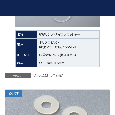
名称
絶縁リング・ナイロンワッシャ―
ポリプロピレン
素材
RP東プラ ｻﾝﾓﾙﾌｨｰVVS120
加工方法
順送金型プレス(抜き落とし)
厚み
t=0.1mm~0.5mm
プレス金型
、
打ち抜き
カテゴリー
前の記事