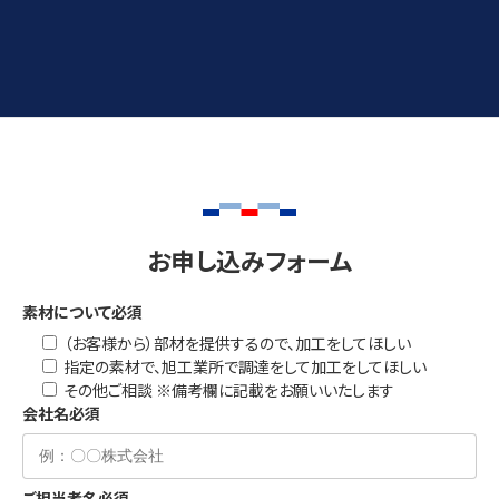
±0.05mm〜で強力なプレス機でフィルムや金属箔を打ち抜き
ます。厚い素材や量産時にも適しています。
お申し込みフォーム
素材について
必須
（お客様から）部材を提供するので、加工をしてほしい
指定の素材で、旭工業所で調達をして加工をしてほしい
その他ご相談 ※備考欄に記載をお願いいたします
会社名
必須
ご担当者名
必須