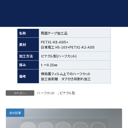
名称
両面テープ加工品
PETX1-K8-ASI5+
素材
日東電工 HS-103+PETX1-K2-ASI5
加工方法
ピナクル型(ハーフカット)
厚み
t ＝0.25㎜
微粘着フィルム上でのハーフカット
備考
加工後剥離 タブ付き背割れ加工
ハーフカット
、
ピナクル型
カテゴリー
前の記事