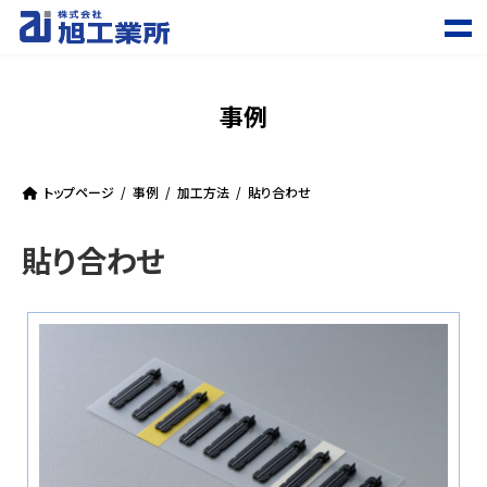
コ
ナ
ン
ビ
テ
ゲ
ン
ー
ツ
シ
事例
へ
ョ
ス
ン
キ
に
ッ
移
トップページ
事例
加工方法
貼り合わせ
プ
動
貼り合わせ